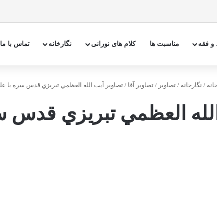
 و فقه
مناسبت ها
کلام های نورانی
نگارخانه
تماس با ما
انه
/
نگارخانه
/
تصاوير
/
تصاوير آقا
/
تصاوير آيت الله العظمي تبريزي قدس سره با عل
الله العظمي تبريزي قدس سر